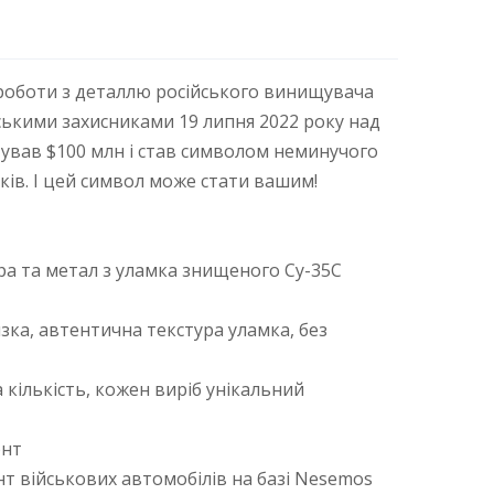
роботи з деталлю російського винищувача
ськими захисниками 19 липня 2022 року над
ував $100 млн і став символом неминучого
ків. І цей символ може стати вашим!
ра та метал з уламка знищеного Су-35С
зка, автентична текстура уламка, без
 кількість, кожен виріб унікальний
онт
нт військових автомобілів на базі Nesemos