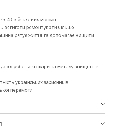
35-40 військових машин
ь встигати ремонтувати більше
шина рятує життя та допомагає нищити
чної роботи зі шкіри та металу знищеного
тність українських захисників
ської перемоги
я
ва Пошта». Патчі - коштом покупця за