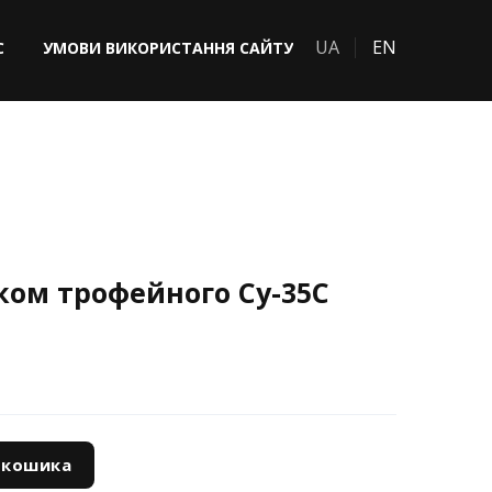
UA
EN
С
УМОВИ ВИКОРИСТАННЯ САЙТУ
ком трофейного Су-35С
 кошика