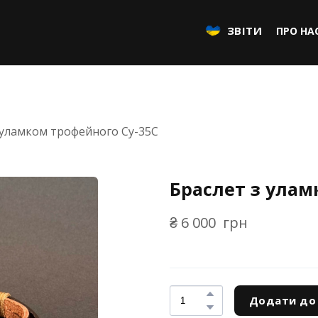
ЗВІТИ
ПРО НА
 уламком трофейного Су-35С
Браслет з улам
₴ 6 000  грн
Додати до