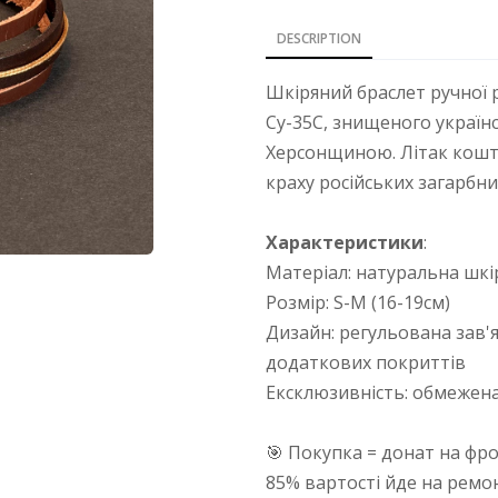
DESCRIPTION
Шкіряний браслет ручної 
Су-35С, знищеного україн
Херсонщиною. Літак кошт
краху російських загарбни
Характеристики
:
Матеріал: натуральна шкі
Розмір: S-M (16-19см)
Дизайн: регульована зав'я
додаткових покриттів
Ексклюзивність: обмежена
🎯 Покупка = донат на фр
85% вартості йде на ремо