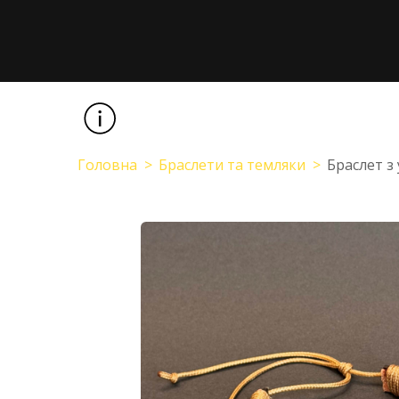
Головна
Браслети та темляки
Браслет з