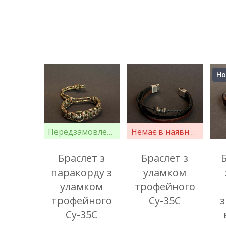
Но
Передзамовлення
Немає в наявності
Браслет з
Браслет з
паракорду з
уламком
уламком
трофейного
трофейного
Су-35С
Су-35С