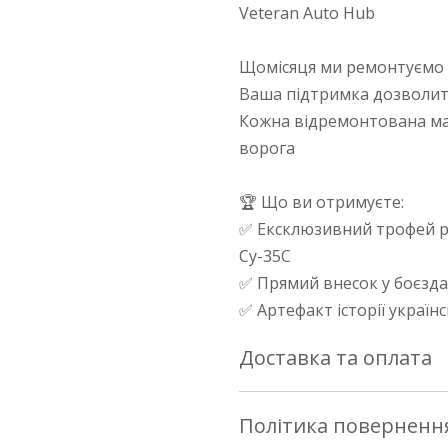
Veteran Auto Hub
Щомісяця ми ремонтуємо 
Ваша підтримка дозволит
Кожна відремонтована ма
ворога
🏆 Що ви отримуєте:
✅ Ексклюзивний трофей ру
Су-35С
✅ Прямий внесок у боєзда
✅ Артефакт історії україн
Доставка та оплата
Доставка по Україні
Політика поверненн
Здійснюється службою «Но