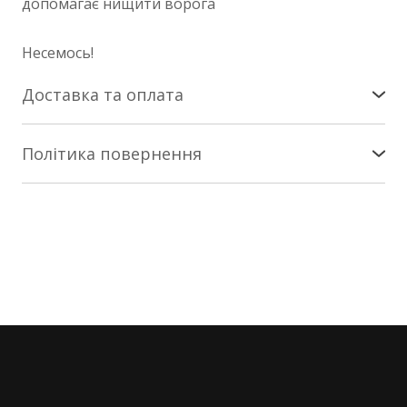
допомагає нищити ворога
Несемось!
Доставка та оплата
Доставка по Україні
Політика повернення
Здійснюється службою «Нова Пошта». Патчі -
Повернення/заміна
коштом покупця за тарифами Нової Пошти на
найближче зручне вам відділення. Сувеніри - за
Інтернет-магазин nesemos.com гарантує
наш кошт.
повернення та/або заміну товару протягом 14
днів * з моменту придбання * (згідно зі ст. 18
Сувеніри та патчі відправляємо протягом 1-2 днів
закону «Про захист прав споживачів») за умови,
від замовлення.
що товар не використовувався.
Про прибуття посилки на склад Нової Пошти ви
Умови та порядок повернення/заміни товару
будете сповіщені SMS повідомленням.