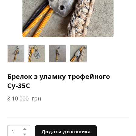
Брелок з уламку трофейного
Су-35С
₴ 10 000  грн
Додати до кошика