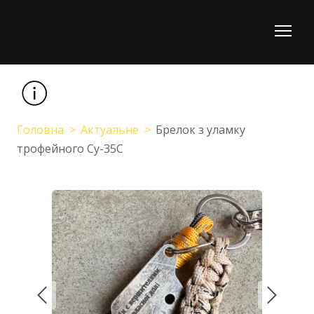
Головна
Актуальне
Брелок з уламку
трофейного Су-35С