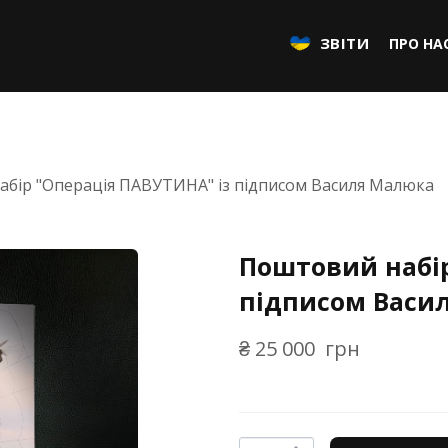
ЗВІТИ
ПРО НА
бір "Операція ПАВУТИНА" із підписом Василя Малюка
Поштовий набір
підписом Васи
₴ 25 000  грн