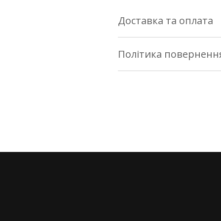
Доставка та оплата
Доставка по Україні
Політика поверненн
Здійснюється службою «Но
Повернення/заміна
тарифами Нової Пошти на 
- за наш кошт.
Інтернет-магазин nesemos
товару протягом 14 днів * 
Сувеніри та патчі відправ
закону «Про захист прав 
використовувався.
Про прибуття посилки на 
повідомленням.
Умови та порядок повер
Оплата
При бажанні повернути/за
магазині nesemos.com, н
Ви можете оплатити купі
будь-якого банку світу, ок