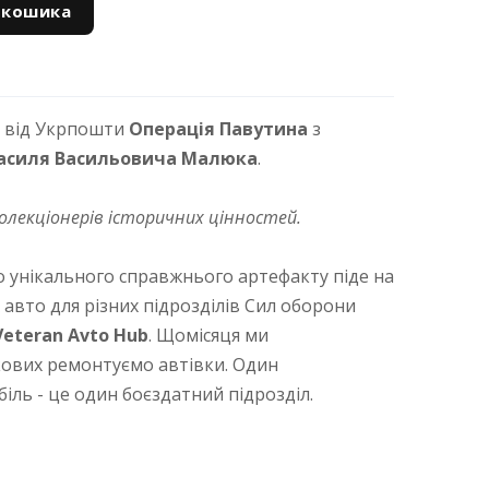
 кошика
р від Укрпошти
Операція Павутина
з
асиля Васильовича Малюка
.
олекціонерів історичних цінностей.
 унікального справжнього артефакту піде на
авто для різних підрозділів Сил оборони
eteran Avto Hub
. Щомісяця ми
ових ремонтуємо автівки. Один
ль - це один боєздатний підрозділ.