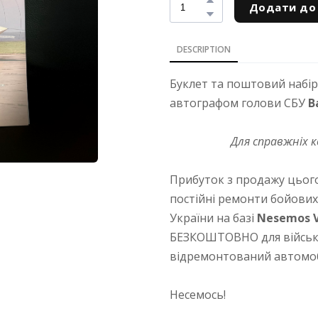
Додати до
DESCRIPTION
Буклет та поштовий набі
автографом голови СБУ
В
Для справжніх к
Прибуток з продажу цього
постійні ремонти бойових 
України на базі
Nesemos V
БЕЗКОШТОВНО для військ
відремонтований автомобі
Несемось!