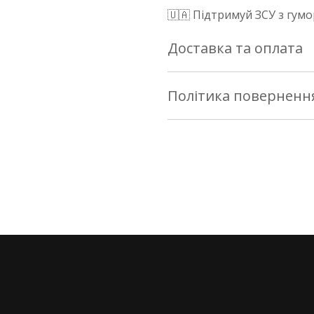
🇺🇦 Підтримуй ЗСУ з гумо
Доставка та оплата
Доставка по Україні
Політика поверненн
Здійснюється службою «Но
Повернення/заміна
тарифами Нової Пошти на 
- за наш кошт.
Інтернет-магазин nesemos
товару протягом 14 днів * 
Сувеніри та патчі відправ
закону «Про захист прав 
використовувався.
Про прибуття посилки на 
повідомленням.
Умови та порядок повер
Оплата
При бажанні повернути/за
магазині nesemos.com, н
Ви можете оплатити купі