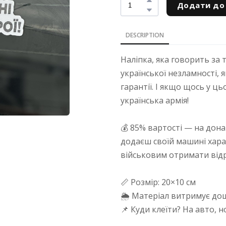
Додати до
DESCRIPTION
Наліпка, яка говорить за 
української незламності, 
гарантії. І якщо щось у ц
українська армія!
💰 85% вартості — на дона
додаєш своїй машині хар
військовим отримати від
📏 Розмір: 20×10 см
🌦 Матеріал витримує дощ,
📌 Куди клеїти? На авто, 