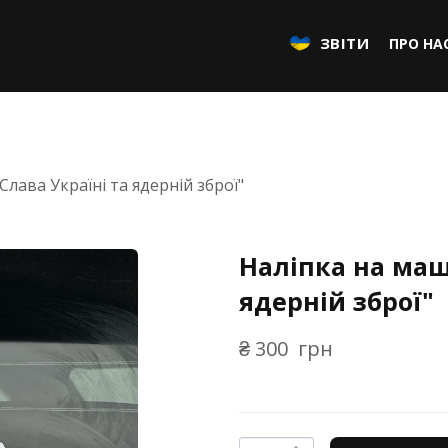
ЗВІТИ
ПРО НА
лава Україні та ядерній зброї"
Наліпка на маш
ядерній зброї"
₴ 300  грн