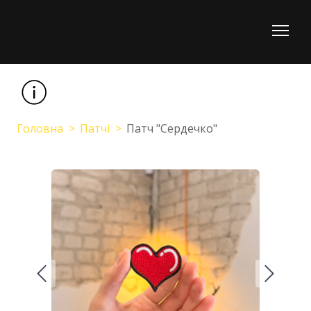
Головна
Патчі
Патч "Сердечко"