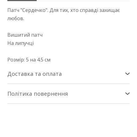
Патч "Сердечко". Для тих, хто справді захищає
любов.
Вишитий патч
На липучці
Розмір: 5 на 4.5 см
Доставка та оплата
Доставка по Україні
Політика повернення
Здійснюється службою «Нова Пошта». Патчі -
Повернення/заміна
коштом покупця за тарифами Нової Пошти на
найближче зручне вам відділення. Сувеніри - за
Інтернет-магазин nesemos.com гарантує
наш кошт.
повернення та/або заміну товару протягом 14
днів * з моменту придбання * (згідно зі ст. 18