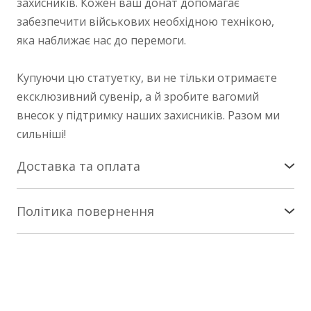
захисників. Кожен ваш донат допомагає
забезпечити військових необхідною технікою,
яка наближає нас до перемоги.
Купуючи цю статуетку, ви не тільки отримаєте
ексклюзивний сувенір, а й зробите вагомий
внесок у підтримку наших захисників. Разом ми
сильніші!
Доставка та оплата
Доставка по Україні
Політика повернення
Здійснюється службою «Нова Пошта». Патчі -
Повернення/заміна
коштом покупця за тарифами Нової Пошти на
найближче зручне вам відділення. Сувеніри - за
Інтернет-магазин nesemos.com гарантує
наш кошт.
повернення та/або заміну товару протягом 14
днів * з моменту придбання * (згідно зі ст. 18