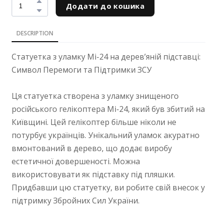
Додати до кошика
DESCRIPTION
Статуетка з уламку Мі-24 на деревʼяній підставці:
Символ Перемоги та Підтримки ЗСУ
Ця статуетка створена з уламку знищеного
російського гелікоптера Мі-24, який був збитий на
Київщині. Цей гелікоптер більше ніколи не
потурбує українців. Унікальний уламок акуратно
вмонтований в дерево, що додає виробу
естетичної довершеності. Можна
використовувати як підставку під пляшки.
Придбавши цю статуетку, ви робите свій внесок у
підтримку Збройних Сил України.