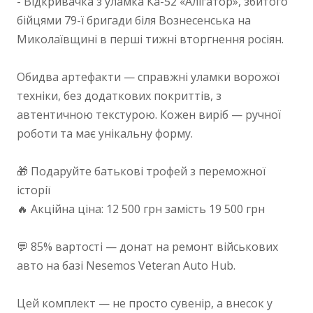
- Відкривачка з уламка Ка-52 «Алігатор», збитого
бійцями 79-ї бригади біля Вознесенська на
Миколаївщині в перші тижні вторгнення росіян.
Обидва артефакти — справжні уламки ворожої
техніки, без додаткових покриттів, з
автентичною текстурою. Кожен виріб — ручної
роботи та має унікальну форму.
🎁 Подаруйте батькові трофей з переможної
історії
🔥 Акційна ціна: 12 500 грн замість 19 500 грн
💬 85% вартості — донат на ремонт військових
авто на базі Nesemos Veteran Auto Hub.
Цей комплект — не просто сувенір, а внесок у