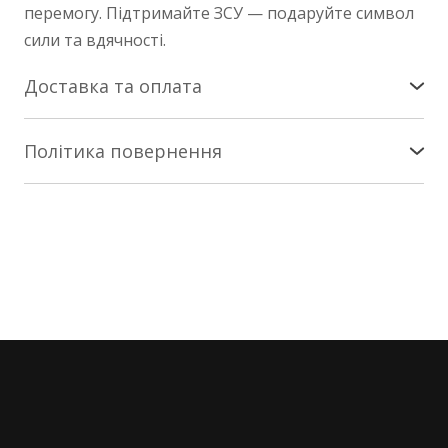
перемогу. Підтримайте ЗСУ — подаруйте символ
сили та вдячності.
Доставка та оплата
Доставка по Україні
Політика повернення
Здійснюється службою «Нова Пошта». Патчі -
Повернення/заміна
коштом покупця за тарифами Нової Пошти на
найближче зручне вам відділення. Сувеніри - за
Інтернет-магазин nesemos.com гарантує
наш кошт.
повернення та/або заміну товару протягом 14
днів * з моменту придбання * (згідно зі ст. 18
Сувеніри та патчі відправляємо протягом 1-2 днів
закону «Про захист прав споживачів») за умови,
від замовлення.
що товар не використовувався.
Про прибуття посилки на склад Нової Пошти ви
Умови та порядок повернення/заміни товару
будете сповіщені SMS повідомленням.
При бажанні повернути/замінити товар,