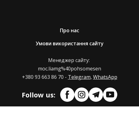
● розгляду заяви на повернення/заміну товару,
заповненого покупцем.
Про нас
Терміни повернення заміни товару
Умови використання сайту
Максимальний термін повернення коштів/заміни
Менеджер сайту:
товару становить 10 діб з моменту отримання
moc.liamg%40pohsomesen
нами товару.
+380 93 663 86 70 -
Telegram
,
WhatsApp
Як і де оформити повернення/обмін товару?
Follow us:
Повернути товар або відправити його з метою
заміни, ви можете за допомогою поштового
оператора. Доставка товару, що підлягає
поверненню або обміну, оплачується магазином.