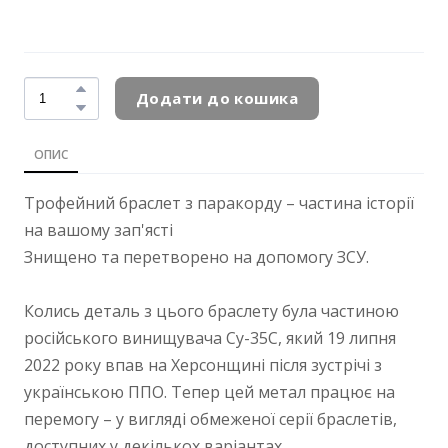
Додати до кошика
ОПИС
Трофейний браслет з паракорду – частина історії
на вашому зап'ясті
Знищено та перетворено на допомогу ЗСУ.
Колись деталь з цього браслету була частиною
російського винищувача Су-35С, який 19 липня
2022 року впав на Херсонщині після зустрічі з
українською ППО. Тепер цей метал працює на
перемогу – у вигляді обмеженої серії браслетів,
доступних у декількох варіантах.