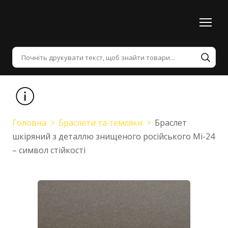
Головна
Браслети та темляки
Браслет
шкіряний з деталлю знищеного російського Мі-24
– символ стійкості