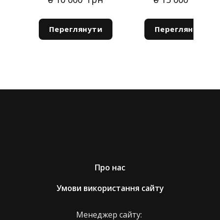
онлайн платежів Portmone.
Повернення коштів за придбаний на сайті товар
здійснюється в повному обсязі відразу після:
Переглянути
Переглянути
Доставка за межі України
● отримання нами повернутого товару та
Відправлення за кордон робимо Укрпоштою.
підтвердження факту його цілісності, а також
Просто вкажіть дані для відправлення в
відсутності ознак використання (потертостей,
коментарі до замовлення: країна, населений
збережені ярлики і заводське маркування, не
пункт, адреса та індекс. Якщо у вас виникло
порушена цілісність);
питання, пишіть на .moc.liamg%40pohsomesen
● розгляду заяви на повернення/заміну товару,
заповненого покупцем.
Про нас
Терміни повернення заміни товару
Умови використання сайту
Максимальний термін повернення коштів/заміни
Менеджер сайту:
товару становить 10 діб з моменту отримання