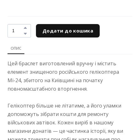
Додати до кошика
ОПИС
Цей браслет виготовлений вручну і містить
елемент знищеного російського гелікоптера
Мі-24, збитого на Київщині на початку
повномасштабного вторгнення.
Гелікоптер більше не літатиме, а його уламки
допоможуть зібрати кошти для ремонту
військових автівок. Кожен виріб в нашому
магазини донатів — це частинка історії, яку ви
можете тримати при собі як нагадування про