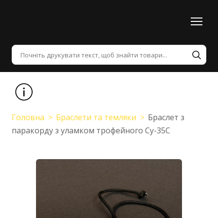
Головна
Браслети та темляки
Браслет з
паракорду з уламком трофейного Су-35С