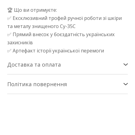
🏆 Що ви отримуєте:
✅ Ексклюзивний трофей ручної роботи зі шкіри
та металу знищеного Су-35С
✅ Прямий внесок у боєздатність українських
захисників
✅ Артефакт історії української перемоги
Доставка та оплата
Доставка по Україні
Політика повернення
Здійснюється службою «Нова Пошта». Патчі -
Повернення/заміна
коштом покупця за тарифами Нової Пошти на
найближче зручне вам відділення. Сувеніри - за
Інтернет-магазин nesemos.com гарантує
наш кошт.
повернення та/або заміну товару протягом 14
днів * з моменту придбання * (згідно зі ст. 18
Сувеніри та патчі відправляємо протягом 1-2 днів
закону «Про захист прав споживачів») за умови,