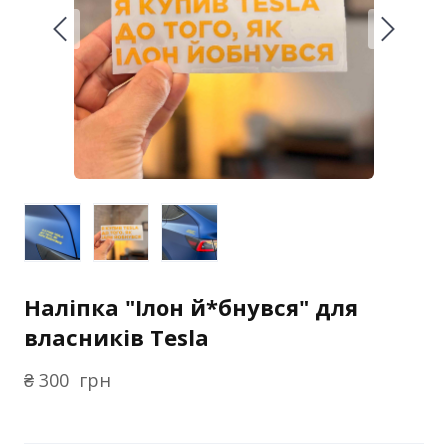
Наліпка "Ілон й*бнувся" для
власників Tesla
₴ 300  грн