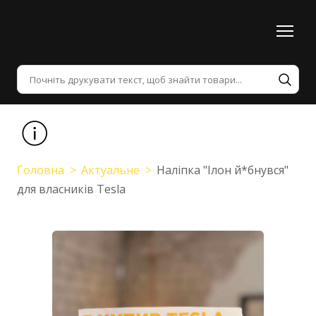
Головна
Актуальне
Наліпка "Ілон й*бнувся"
для власників Tesla