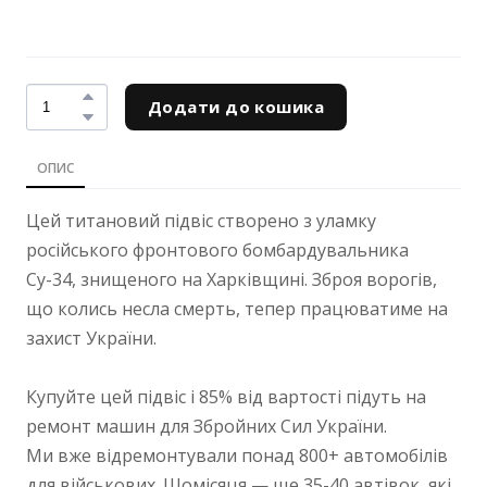
Додати до кошика
ОПИС
Цей титановий підвіс створено з уламку
російського фронтового бомбардувальника
Су-34, знищеного на Харківщині. Зброя ворогів,
що колись несла смерть, тепер працюватиме на
захист України.
Купуйте цей підвіс і 85% від вартості підуть на
ремонт машин для Збройних Сил України.
Ми вже відремонтували понад 800+ автомобілів
для військових. Щомісяця — ще 35-40 автівок, які