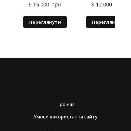
При цьому використовується сервіс безпечних
₴ 15 000  грн
₴ 12 000  грн
онлайн платежів Portmone.
Повернення коштів за придбаний на сайті товар
здійснюється в повному обсязі відразу після:
Переглянути
Переглянути
Доставка за межі України
● отримання нами повернутого товару та
Відправлення за кордон робимо Укрпоштою.
підтвердження факту його цілісності, а також
Просто вкажіть дані для відправлення в
відсутності ознак використання (потертостей,
коментарі до замовлення: країна, населений
збережені ярлики і заводське маркування, не
пункт, адреса та індекс. Якщо у вас виникло
порушена цілісність);
питання, пишіть на .moc.liamg%40pohsomesen
● розгляду заяви на повернення/заміну товару,
заповненого покупцем.
Про нас
Терміни повернення заміни товару
Умови використання сайту
Максимальний термін повернення коштів/заміни