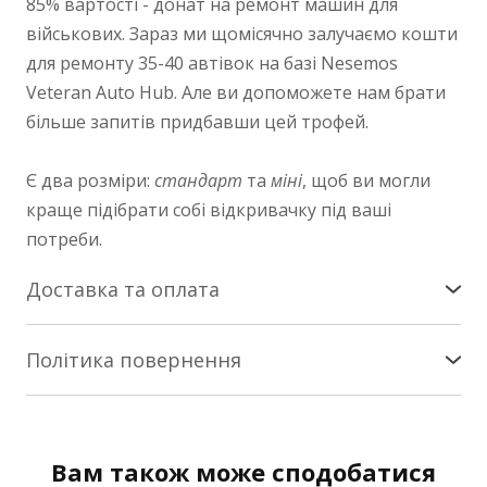
85% вартості - донат на ремонт машин для
військових. Зараз ми щомісячно залучаємо кошти
для ремонту 35-40 автівок на базі Nesemos
Veteran Auto Hub. Але ви допоможете нам брати
більше запитів придбавши цей трофей.
Є два розміри:
стандарт
та
міні
, щоб ви могли
краще підібрати собі відкривачку під ваші
потреби.
Доставка та оплата
Доставка по Україні
Політика повернення
Здійснюється службою «Нова Пошта». Патчі -
Повернення/заміна
коштом покупця за тарифами Нової Пошти на
найближче зручне вам відділення. Сувеніри - за
Інтернет-магазин nesemos.com гарантує
наш кошт.
Вам також може сподобатися
повернення та/або заміну товару протягом 14